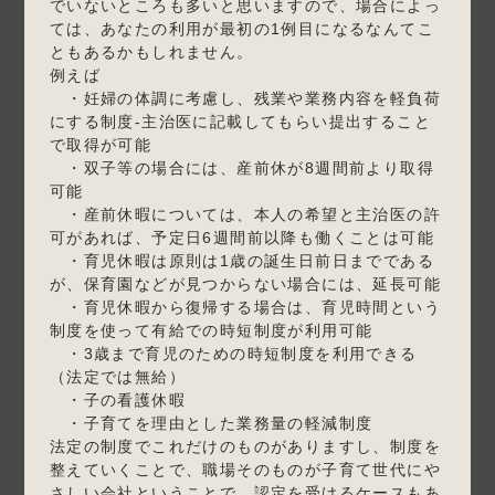
でいないところも多いと思いますので、場合によっ
ては、あなたの利用が最初の1例目になるなんてこ
ともあるかもしれません。
例えば
・妊婦の体調に考慮し、残業や業務内容を軽負荷
にする制度-主治医に記載してもらい提出すること
で取得が可能
・双子等の場合には、産前休が8週間前より取得
可能
・産前休暇については、本人の希望と主治医の許
可があれば、予定日6週間前以降も働くことは可能
・育児休暇は原則は1歳の誕生日前日までである
が、保育園などが見つからない場合には、延長可能
・育児休暇から復帰する場合は、育児時間という
制度を使って有給での時短制度が利用可能
・3歳まで育児のための時短制度を利用できる
（法定では無給）
・子の看護休暇
・子育てを理由とした業務量の軽減制度
法定の制度でこれだけのものがありますし、制度を
整えていくことで、職場そのものが子育て世代にや
さしい会社ということで、認定を受けるケースもあ