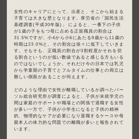
女性のキャリアにとって、出産と、そこから始まる
子育ては大きな壁となります。厚労省の「国民生活
基礎調査(平成30年版)」 によると、一番下の子供
が1歳の子をもつ母に占める正規職員の割合は
31.5%ですが、小4から小6にあたる9歳から11歳の
時期は23.0%と、その割合は徐々に低下していきま
す。そもそも、正職員の割合が3割程度かそれを切
る割合というのが低い数値であると感じる方もいる
のではないでしょうか。それだけ今の日本では乳児
から学童期の子育てとフルタイムの仕事との両立は
難しい側面があることが伺えます。
どのような理由で女性が離職しているか調べたパー
ソル総合研究所が調査によると、子供が未就学児の
間は家庭のサポートや職場との関係で退職する女性
が多い一方で、子供が小学生になると子供の精神
的、物理的なケアが必要になり退職するケースや母
親本人の体力的な問題での離職が多いと報告されて
います。