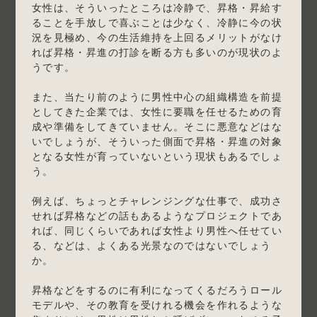
女性は、そういったところは冷静で、昇格・昇給す
ることを手放しで喜ぶことは少なく、冷静に今の状
況を見極め、今の生活維持を上回るメリットがなけ
れば昇格・昇進の打診を断る方も多いのが現状のよ
うです。
また、当たり前のように男性中心の組織構造を前提
としてきた企業では、女性に要職を任せるための育
成や準備をしてきていません。そこに悪意などはな
いでしょうが、そういった側面で昇格・昇進の対象
となる女性が育っていないという現状もあるでしょ
う。
例えば、ちょっとチャレンジングな仕事で、成功さ
せれば昇格などの話もあるようなプロジェクトであ
れば、同じくらいであれば女性より男性へ任せてい
る、などは、よくある光景なのではないでしょう
か。
昇格などをするのに有利になってくるだろうロール
モデルや、その教育を受けれる機会を作れるような