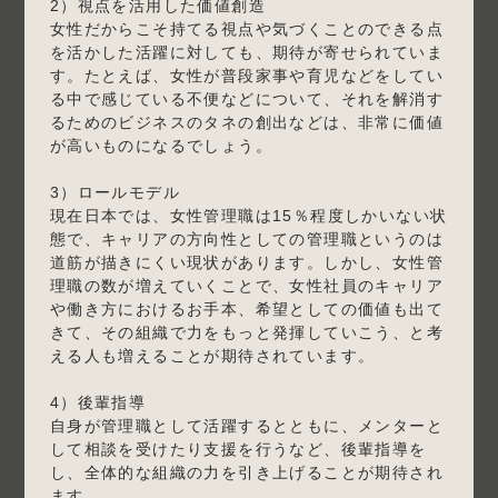
2）視点を活用した価値創造
女性だからこそ持てる視点や気づくことのできる点
を活かした活躍に対しても、期待が寄せられていま
す。たとえば、女性が普段家事や育児などをしてい
る中で感じている不便などについて、それを解消す
るためのビジネスのタネの創出などは、非常に価値
が高いものになるでしょう。
3）ロールモデル
現在日本では、女性管理職は15％程度しかいない状
態で、キャリアの方向性としての管理職というのは
道筋が描きにくい現状があります。しかし、女性管
理職の数が増えていくことで、女性社員のキャリア
や働き方におけるお手本、希望としての価値も出て
きて、その組織で力をもっと発揮していこう、と考
える人も増えることが期待されています。
4）後輩指導
自身が管理職として活躍するとともに、メンターと
して相談を受けたり支援を行うなど、後輩指導を
し、全体的な組織の力を引き上げることが期待され
ます。